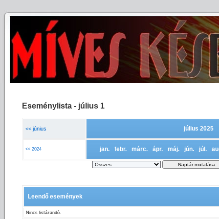
Eseménylista - július 1
július 2025
<< június
jan.
febr.
márc.
ápr.
máj.
jún.
júl.
au
<< 2024
Leendő események
Nincs listázandó.