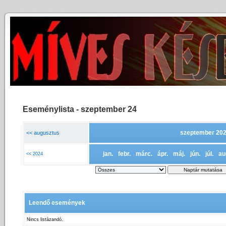
Eseménylista - szeptember 24
szeptember 20
<< augusztus
jan.
febr.
márc.
ápr.
máj.
jún.
júl.
au
<< 2024
Leendő események
Nincs listázandó.