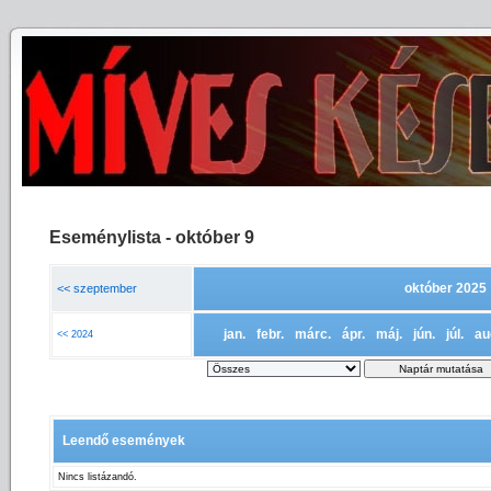
Eseménylista - október 9
október 2025
<< szeptember
jan.
febr.
márc.
ápr.
máj.
jún.
júl.
au
<< 2024
Leendő események
Nincs listázandó.