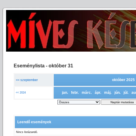
Eseménylista - október 31
október 2025
<< szeptember
jan.
febr.
márc.
ápr.
máj.
jún.
júl.
au
<< 2024
Leendő események
Nincs listázandó.