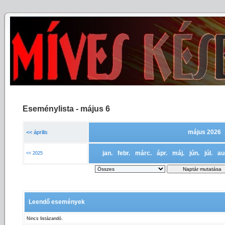
Eseménylista - május 6
május 2026
<< április
jan.
febr.
márc.
ápr.
máj.
jún.
júl.
au
<< 2025
Leendő események
Nincs listázandó.