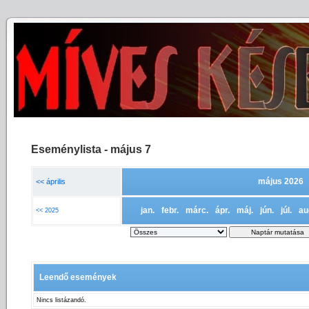
Eseménylista - május 7
május 2026
<< április
jan.
febr.
márc.
ápr.
máj.
jún.
júl.
au
<< 2025
Leendő események
Nincs listázandó.