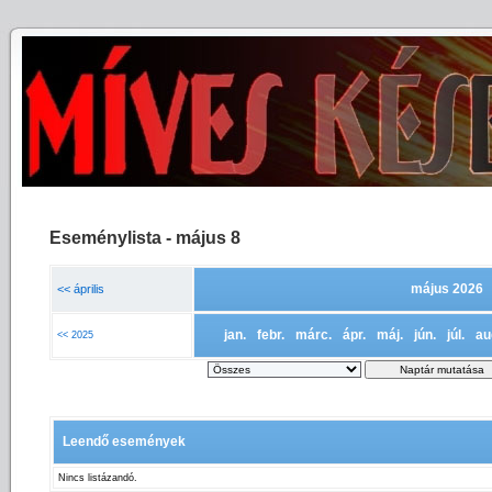
Eseménylista - május 8
május 2026
<< április
jan.
febr.
márc.
ápr.
máj.
jún.
júl.
au
<< 2025
Leendő események
Nincs listázandó.