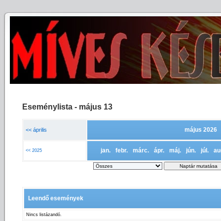
Eseménylista - május 13
május 2026
<< április
jan.
febr.
márc.
ápr.
máj.
jún.
júl.
au
<< 2025
Leendő események
Nincs listázandó.