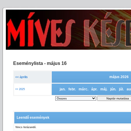
Eseménylista - május 16
május 2026
<< április
jan.
febr.
márc.
ápr.
máj.
jún.
júl.
au
<< 2025
Leendő események
Nincs listázandó.