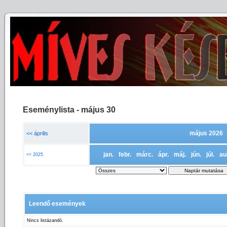
Eseménylista - május 30
május 2026
<< április
jan.
febr.
márc.
ápr.
máj.
jún.
júl.
au
<< 2025
Leendő események
Nincs listázandó.