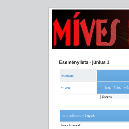
Eseménylista - június 1
<< május
jan.
febr.
má
<< 2025
Leendő események
Nincs listázandó.