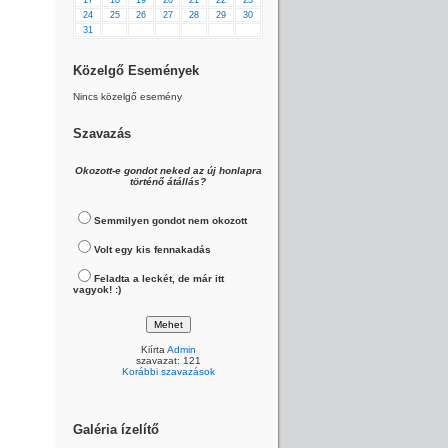
17
18
19
20
21
22
23
24
25
26
27
28
29
30
31
Közelgő Események
Nincs közelgő esemény
Szavazás
Okozott-e gondot neked az új honlapra
történő átállás?
Semmilyen gondot nem okozott
Volt egy kis fennakadás
Feladta a leckét, de már itt
vagyok! :)
Kiírta
Admin
szavazat: 121
Korábbi szavazások
Galéria ízelítő