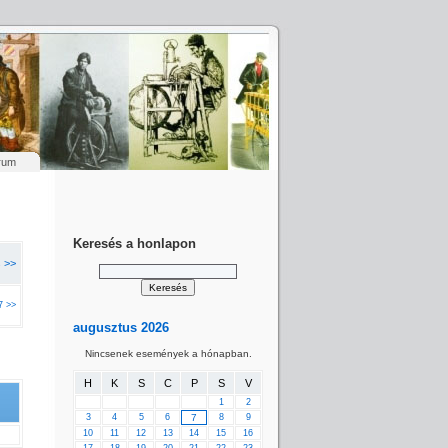
rum
Keresés a honlapon
s >>
7 >>
augusztus 2026
Nincsenek események a hónapban.
H
K
S
C
P
S
V
1
2
3
4
5
6
7
8
9
10
11
12
13
14
15
16