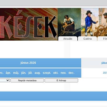
Aktuális
Galéria
Fó
június 2026
júliu
rc.
ápr.
máj.
jún.
júl.
aug.
szept.
okt.
nov.
dec.
202