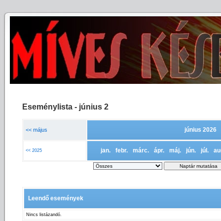
Eseménylista - június 2
június 2026
<< május
jan.
febr.
márc.
ápr.
máj.
jún.
júl.
au
<< 2025
Leendő események
Nincs listázandó.