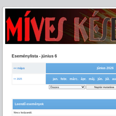
Eseménylista - június 6
június 2026
<< május
jan.
febr.
márc.
ápr.
máj.
jún.
júl.
au
<< 2025
Leendő események
Nincs listázandó.