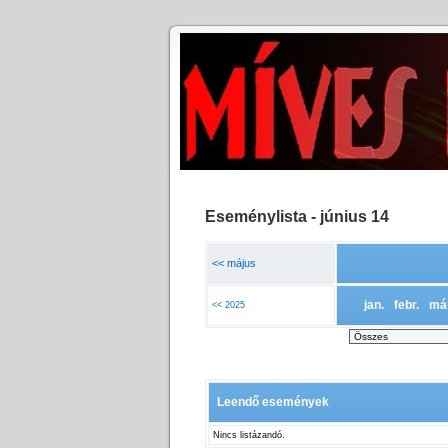
Eseménylista - június 14
<< május
jan.
febr.
má
<< 2025
Leendő események
Nincs listázandó.