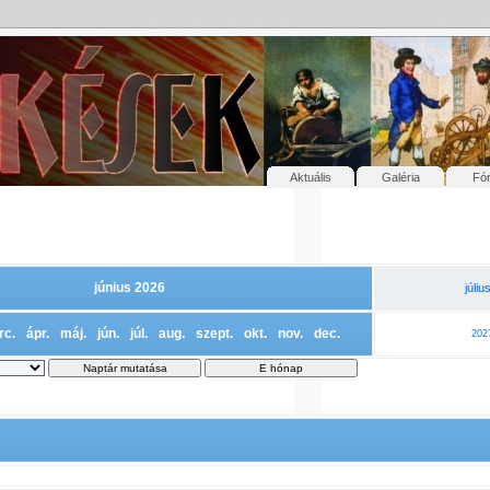
Aktuális
Galéria
Fó
június 2026
júliu
rc.
ápr.
máj.
jún.
júl.
aug.
szept.
okt.
nov.
dec.
202