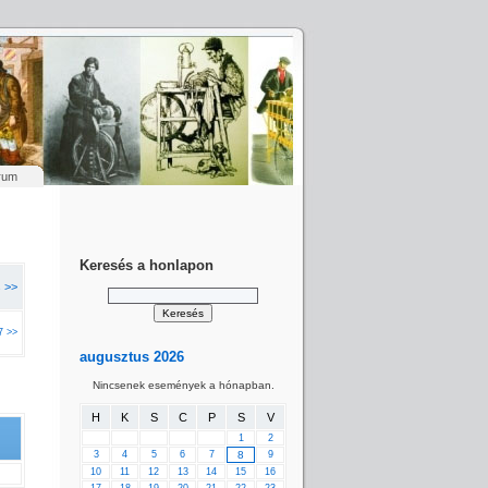
rum
Keresés a honlapon
s >>
7 >>
augusztus 2026
Nincsenek események a hónapban.
H
K
S
C
P
S
V
1
2
3
4
5
6
7
8
9
10
11
12
13
14
15
16