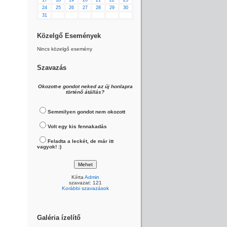
17
18
19
20
21
22
23
24
25
26
27
28
29
30
31
Közelgő Események
Nincs közelgő esemény
Szavazás
Okozott-e gondot neked az új honlapra
történő átállás?
Semmilyen gondot nem okozott
Volt egy kis fennakadás
Feladta a leckét, de már itt
vagyok! :)
Kiírta
Admin
szavazat: 121
Korábbi szavazások
Galéria ízelítő