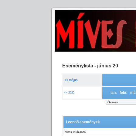
Eseménylista - június 20
<< május
jan.
febr.
má
<< 2025
Leendő események
Nincs listázandó.