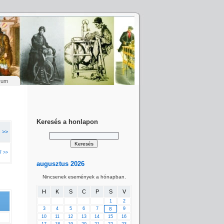
rum
Keresés a honlapon
s >>
7 >>
augusztus 2026
Nincsenek események a hónapban.
H
K
S
C
P
S
V
1
2
3
4
5
6
7
8
9
10
11
12
13
14
15
16