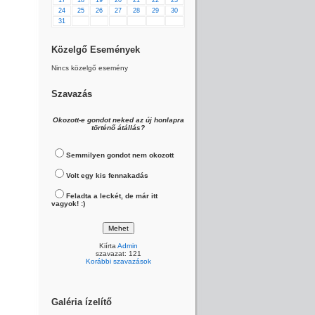
17
18
19
20
21
22
23
24
25
26
27
28
29
30
31
Közelgő Események
Nincs közelgő esemény
Szavazás
Okozott-e gondot neked az új honlapra
történő átállás?
Semmilyen gondot nem okozott
Volt egy kis fennakadás
Feladta a leckét, de már itt
vagyok! :)
Kiírta
Admin
szavazat: 121
Korábbi szavazások
Galéria ízelítő