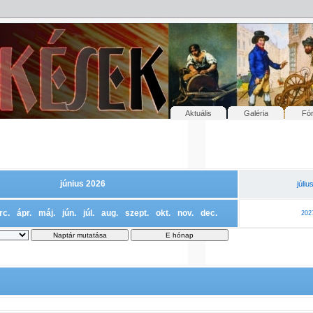
Aktuális
Galéria
Fó
június 2026
júliu
rc.
ápr.
máj.
jún.
júl.
aug.
szept.
okt.
nov.
dec.
202