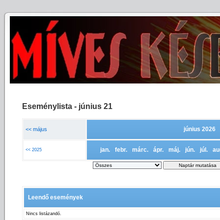
Eseménylista - június 21
június 2026
<< május
jan.
febr.
márc.
ápr.
máj.
jún.
júl.
au
<< 2025
Leendő események
Nincs listázandó.