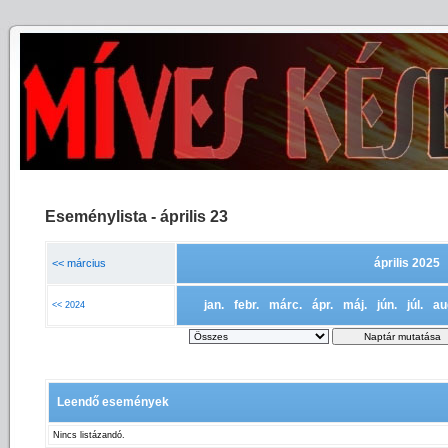
Eseménylista - április 23
április 2025
<< március
jan.
febr.
márc.
ápr.
máj.
jún.
júl.
au
<< 2024
Leendő események
Nincs listázandó.