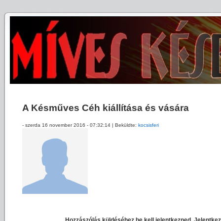
A Késműves Céh kiállítása és vására
- szerda 16 november 2016 - 07:32:14 | Beküldte:
kocsisferi
Hozzászólás küldéséhez be kell jelentkezned. Jelentkez