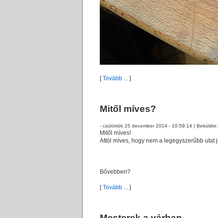
[
Tovább ...
]
Mitől míves?
- csütörtök 25 december 2014 - 10:59:14 | Beküldte
Mitől míves!
Attól míves, hogy nem a legegyszerűbb utat j
Bővebben?
[
Tovább ...
]
Mesterek a várban