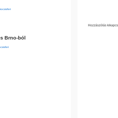
kocsisferi
Hozzászólás kikapcs
s Brno-ból
csisferi