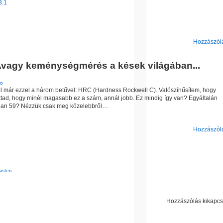
3.1
Hozzászólá
 Avagy keménységmérés a kések világában...
ro
ál már ezzel a három betűvel: HRC (Hardness Rockwell C). Valószínűsítem, hogy
llottad, hogy minél magasabb ez a szám, annál jobb. Ez mindig így van? Egyáltalán
lóban 59? Nézzük csak meg közelebbről…
Hozzászólá
isferi
Hozzászólás kikapcs