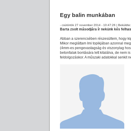
Egy balin munkában
- csütörtök 27 november 2014 - 10:47:26 | Beküldte
Barta zsolt másodjára ír nekünk kés felhasz
Abban a szerencsében részesültem, hogy kipr
Mikor megláttam Imi topikjában azonnal megt
(4mm-es pengevastagság és viszonylag hossz
betonfalak bontására lett kitalálva, de nem i
feldolgozáskor. A műszaki adatokkal senkit n