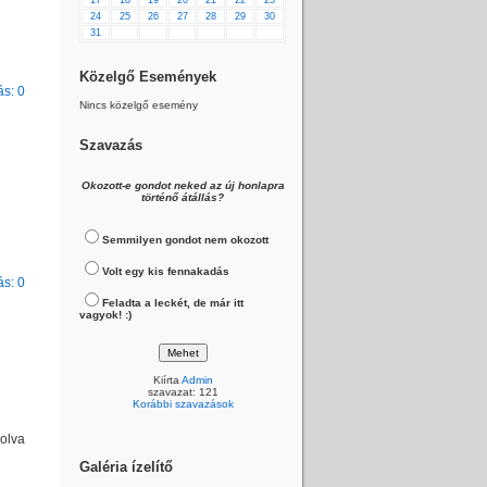
17
18
19
20
21
22
23
24
25
26
27
28
29
30
31
Közelgő Események
s: 0
Nincs közelgő esemény
Szavazás
Okozott-e gondot neked az új honlapra
történő átállás?
Semmilyen gondot nem okozott
Volt egy kis fennakadás
s: 0
Feladta a leckét, de már itt
vagyok! :)
Kiírta
Admin
szavazat: 121
Korábbi szavazások
olva
Galéria ízelítő