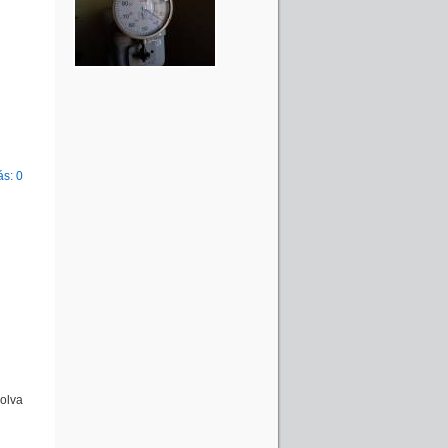
s: 0
olva