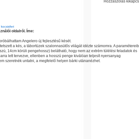
Hozzászólás kikapcs
:
kocsisferi
nálói oldalról. Íme:
óbálhattam Angelero új fejlesztésű kését.
etszett a kés, a tábortüzek szalonnasütős világát idézte számomra. A paramétereib
ú, 14cm körüli pengehossz) belátható, hogy nem az extrém túlélési feladatok és
s arra lett tervezve, ellenben a hosszú penge kiválóan teljesít nyersanyag
em szeretnék untatni, a megfelelő helyen bárki utánanézhet.