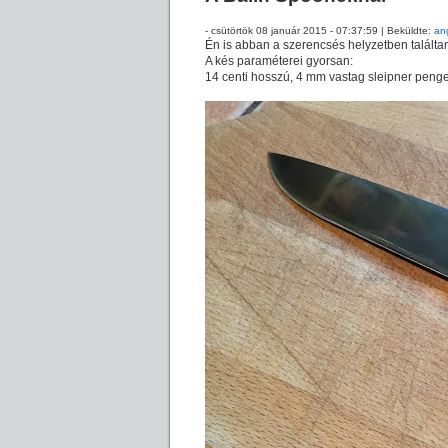
- csütörtök 08 január 2015 - 07:37:59 | Beküldte:
an
Én is abban a szerencsés helyzetben talált
A kés paraméterei gyorsan:
14 centi hosszú, 4 mm vastag sleipner penge