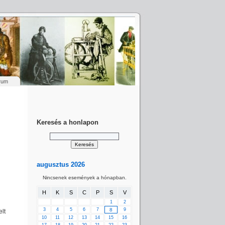
rum
Keresés a honlapon
augusztus 2026
Nincsenek események a hónapban.
H
K
S
C
P
S
V
1
2
3
4
5
6
7
8
9
elt
10
11
12
13
14
15
16