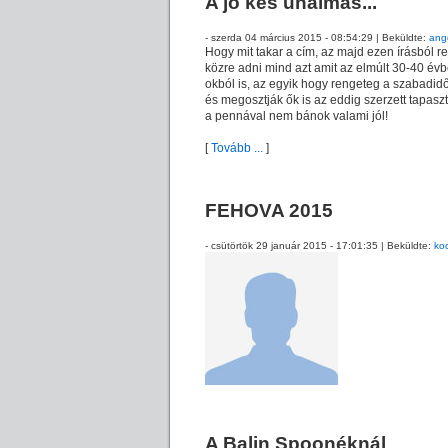
A jó kés unalmas...
- szerda 04 március 2015 - 08:54:29 | Beküldte:
ang
Hogy mit takar a cím, az majd ezen írásból r
közre adni mind azt amit az elmúlt 30-40 év
okból is, az egyik hogy rengeteg a szabadid
és megosztják ők is az eddig szerzett tapaszt
a pennával nem bánok valami jól!
[
Tovább ...
]
FEHOVA 2015
- csütörtök 29 január 2015 - 17:01:35 | Beküldte:
koc
A Balin Spoonéknál