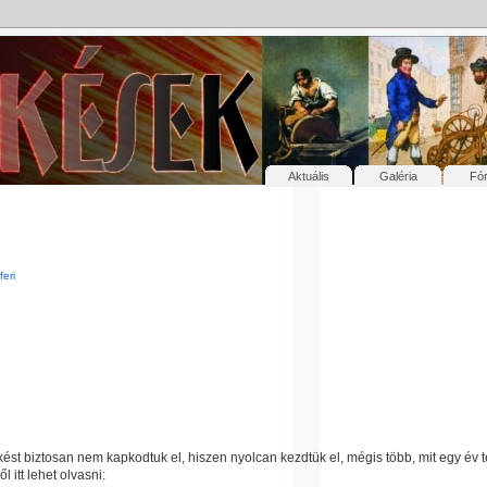
Aktuális
Galéria
Fó
feri
 kést biztosan nem kapkodtuk el, hiszen nyolcan kezdtük el, mégis több, mit egy év t
 itt lehet olvasni: