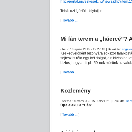
http://portal.miveskesek.hu/news.php?item.1
Tehát azt ígértük, folytatjuk.
[
Tovább ...
]
Mi fán terem a „háercé”?
- hétfő 13 április 2015 - 19:27:43 | Beküldte:
angele
Késkedvelőként bizonyára sokszor találkozt
sejtesz is róla egy-két dolgot, azt biztos ha
biztos, hogy amit pl.: 59-nek mérünk az va
[
Tovább ...
]
Közlemény
- szerda 18 március 2015 - 09:21:21 | Beküldte:
kocs
Újra alakul a "Céh".
[
Tovább ...
]