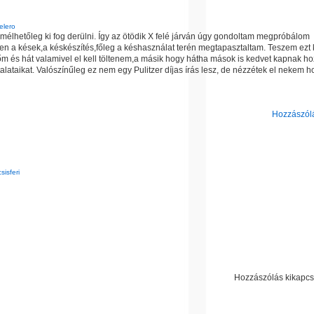
elero
emélhetőleg ki fog derülni. Így az ötödik X felé járván úgy gondoltam megpróbálom
ben a kések,a késkészítés,főleg a késhasználat terén megtapasztaltam. Teszem ezt 
őm és hát valamivel el kell töltenem,a másik hogy hátha mások is kedvet kapnak h
alataikat. Valószínűleg ez nem egy Pulitzer díjas írás lesz, de nézzétek el nekem h
Hozzászólá
sisferi
Hozzászólás kikapcs