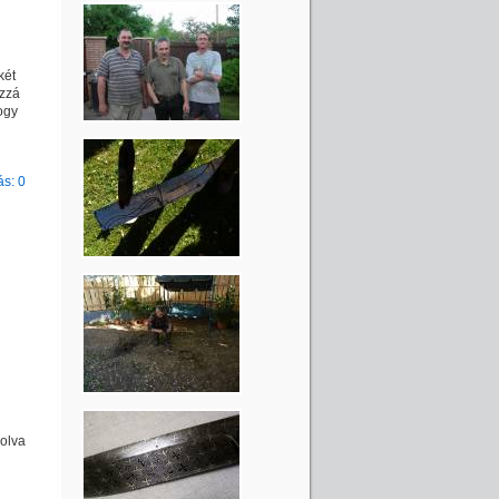
két
ozzá
ogy
s: 0
olva